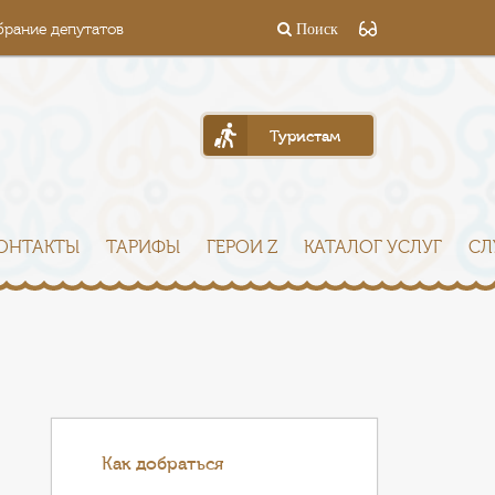
брание депутатов
Поиск
Туристам
ОНТАКТЫ
ТАРИФЫ
ГЕРОИ Z
КАТАЛОГ УСЛУГ
СЛ
Как добраться