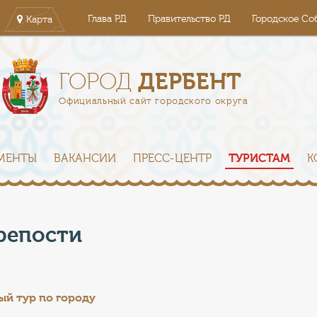
Глава РД
Правительство РД
Городское Со
Карта
ДЕРБЕНТ
ГОРОД
Официальный сайт городского округа
МЕНТЫ
ВАКАНСИИ
ПРЕСС-ЦЕНТР
ТУРИСТАМ
К
репости
ый тур по г
ороду