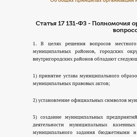
"Об общих принципах организации 
pilots
to
coordinate
navigation.your
Статья 17 131-ФЗ - Полномочия 
brilliant
вопросо
blend
of
1. В целях решения вопросов местного
delightful
муниципальных районов, городских окр
quality
внутригородских районов обладают следу
and
delightful
1) принятие устава муниципального образ
appearances
could
муниципальных правовых актов;
be
the
2) установление официальных символов му
characteristic
of
who
3) создание муниципальных предприятий
sells
деятельности муниципальных казенны
the
муниципального задания бюджетными и