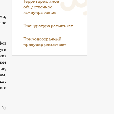
Территориальное
общественное
самоуправление
ми,
ено
Прокуратура разъясняет
Природоохранный
фов
прокурор разъясняет
уги
чия
еме
ие,
ам,
жду
ого
 "О