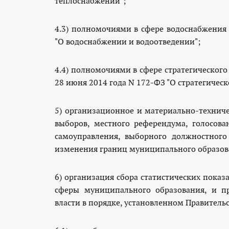
теплоснабжении";
buy
quality
4.3) полномочиями в сфере водоснабжени
look
"О водоснабжении и водоотведении";
at
this
web-
4.4) полномочиями в сфере стратегическо
.
site
28 июня 2014 года N 172-ФЗ "О стратегичес
5) организационное и материально-технич
выборов, местного референдума, голосова
самоуправления, выборного должностного
изменения границ муниципального образов
6) организация сбора статистических пока
сферы муниципального образования, и пр
власти в порядке, установленном Правитель