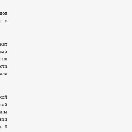
дов
я в
жет
ами
 на
сти
ала
кой
ной
аны
ниц
, 8