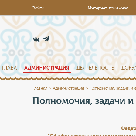
Войти
Интернет-приемная
ГЛАВА
АДМИНИСТРАЦИЯ
ДЕЯТЕЛЬНОСТЬ
ДОКУ
Главная
Администрация
Полномочия, задачи и 
Полномочия, задачи и
https://www.perfectrichardmille.com
created
Федер
for