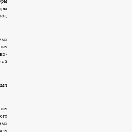
уры
уры
ий,
вых
ния
но-
ной
ыми
ния
ого
ных
для