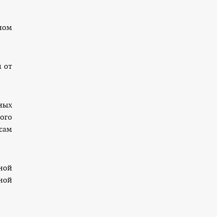
ном
 от
ных
ого
сам
ной
ной