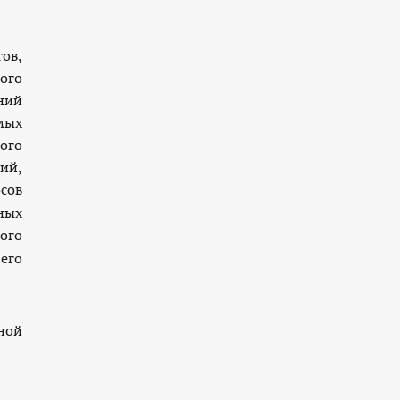
ов,
ого
ний
мых
ого
ий,
сов
ных
ого
его
ной