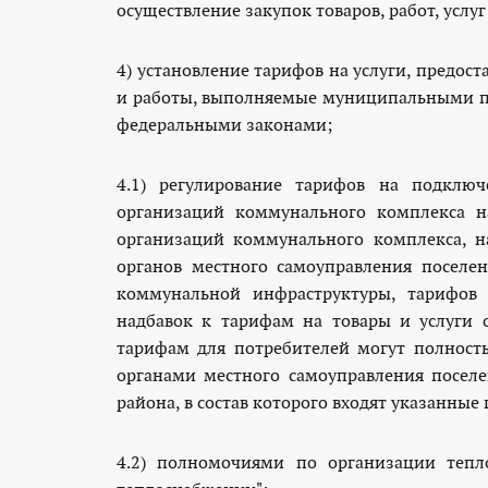
best
осуществление закупок товаров, работ, усл
replica
watches
4) установление тарифов на услуги, пред
.high
miami
и работы, выполняемые муниципальными п
quality
and
федеральными законами;
large
discount
4.1) регулирование тарифов на подклю
of
организаций коммунального комплекса н
all
организаций коммунального комплекса, н
replica
органов местного самоуправления поселе
wrist
коммунальной инфраструктуры, тарифов
watches
online.this
надбавок к тарифам на товары и услуги 
is
тарифам для потребителей могут полност
an
органами местного самоуправления посел
online
района, в состав которого входят указанные
replica
watch
store
4.2) полномочиями по организации теп
to