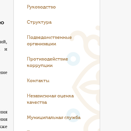
Руководство
ию
Структура
Подведомственные
ий,
организации
м и
Противодействие
коррупции
ние
Контакты
Независимая оценка
качества
ния
Муниципальная служба
ния
кже