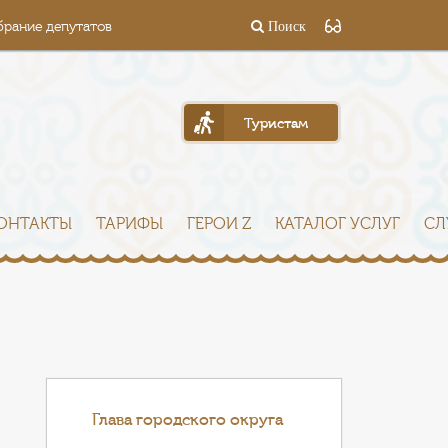
брание депутатов
Поиск
Туристам
ОНТАКТЫ
ТАРИФЫ
ГЕРОИ Z
КАТАЛОГ УСЛУГ
СЛ
Глава городского округа