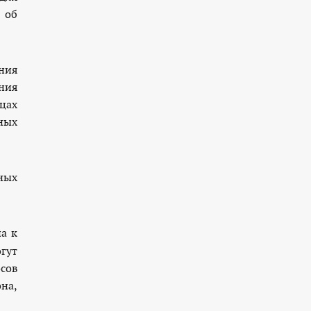
 об
ния
ния
цах
ных
ных
а к
гут
сов
на,