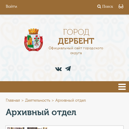
Войти
Поиск
ГОРОД
ГЛАВА
ГОРОД
ДЕРБЕНТ
АДМИНИСТРАЦИЯ
Официальный сайт городского
округа
ДЕЯТЕЛЬНОСТЬ
ДОКУМЕНТЫ
ВАКАНСИИ
ПРЕСС-ЦЕНТР
Главная
Деятельность
Архивный отдел
Архивный отдел
ТУРИСТАМ