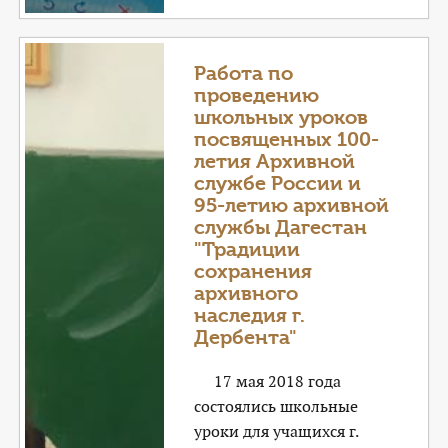
Работа по
проведению
школьных уроков
посвященных 100-
летия Архивной
службе России и
95-летию архивной
службы Дагестан
"Традиции
сохранения
архивного
наследия г.
Дербента"
17 мая 2018 года
состоялись школьные
уроки для учащихся г.