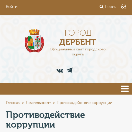
Войти
Поиск
ГОРОД
ГЛАВА
ГОРОД
ДЕРБЕНТ
АДМИНИСТРАЦИЯ
Официальный сайт городского
округа
ДЕЯТЕЛЬНОСТЬ
ДОКУМЕНТЫ
ВАКАНСИИ
ПРЕСС-ЦЕНТР
Главная
Деятельность
Противодействие коррупции
Противодействие
ТУРИСТАМ
коррупции