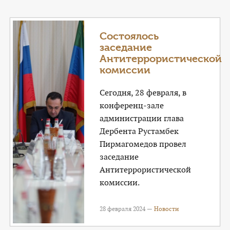
КОНТАКТЫ
ТАРИФЫ
Состоялось
заседание
ГЕРОИ Z
Антитеррористической
комиссии
КАТАЛОГ УСЛУГ
Сегодня, 28 февраля, в
СЛУЖБА ПО КОНТРАКТУ
конференц-зале
администрации глава
Дербента Рустамбек
Пирмагомедов провел
заседание
Антитеррористической
комиссии.
28 февраля 2024 —
Новости