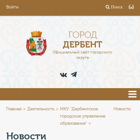
Войти
Поиск
ГОРОД
ГЛАВА
ГОРОД
ДЕРБЕНТ
АДМИНИСТРАЦИЯ
Официальный сайт городского
округа
ДЕЯТЕЛЬНОСТЬ
ДОКУМЕНТЫ
ВАКАНСИИ
ПРЕСС-ЦЕНТР
Главная
Деятельность
МКУ "Дербентское
Новости
городское управление
образования"
ТУРИСТАМ
Новости