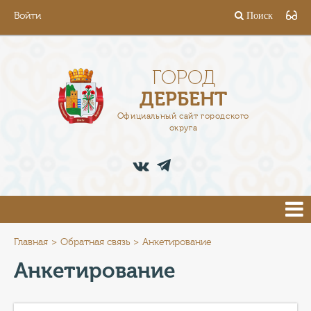
Войти
Поиск
ГОРОД
ГЛАВА
ГОРОД
ДЕРБЕНТ
АДМИНИСТРАЦИЯ
Официальный сайт городского
округа
ДЕЯТЕЛЬНОСТЬ
ДОКУМЕНТЫ
ВАКАНСИИ
ПРЕСС-ЦЕНТР
Главная
Обратная связь
Анкетирование
Анкетирование
ТУРИСТАМ