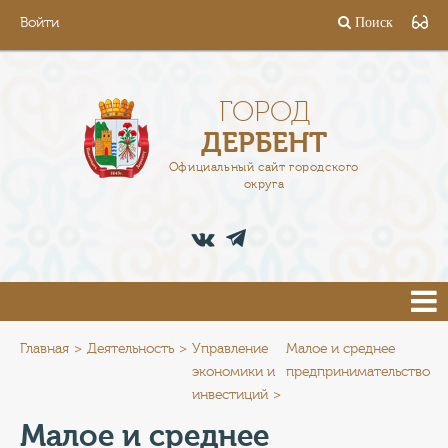
Войти
Поиск
ГОРОД
ГЛАВА
ГОРОД
ДЕРБЕНТ
АДМИНИСТРАЦИЯ
Официальный сайт городского
округа
ДЕЯТЕЛЬНОСТЬ
ДОКУМЕНТЫ
ВАКАНСИИ
ПРЕСС-ЦЕНТР
Главная
Деятельность
Управление
Малое и среднее
экономики и
предпринимательство
инвестиций
ТУРИСТАМ
Малое и среднее